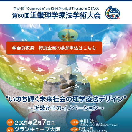
th
The 60
Congress of the Kinki Physical Therapy in OSAKA
近畿理学療法学術大会
第60回
学会前夜祭 特別企画の参加申込はこちら