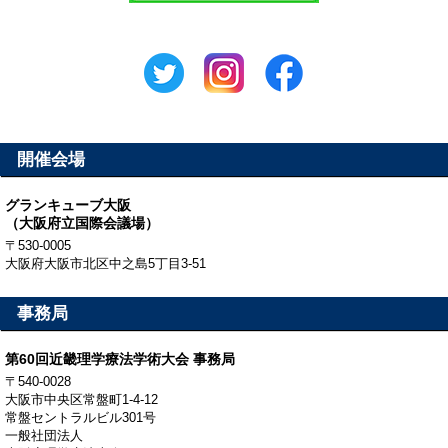
お詫び申し上げます。何卒よろしくお願い申し上げます。
▸
2021.02.01
学会前夜祭 特別企画
の参加者を募集中です。
▸
2021.02.01
参加登録を終了しました。ご登録ありがとうございました。
開催会場
▸
2021.01.22
グランキューブ大阪
（大阪府立国際会議場）
ご参加の皆様へ
を掲載しました。
〒530-0005
大阪府大阪市北区中之島5丁目3-51
▸
2021.01.19
抄録集
（PDF：パスワード保護）を掲載しました。
事務局
※閲覧パスワードについては所属の会よりメールや広報物などで告
知されます。
第60回近畿理学療法学術大会 事務局
また事前参加登録いただきました参加者の方にはご登録アドレスに
〒540-0028
抄録集パスワードをお送りします。
大阪市中央区常盤町1-4-12
常盤セントラルビル301号
▸
2021.01.19
一般社団法人