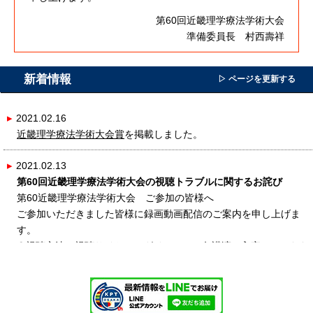
第60回近畿理学療法学術大会
準備委員長 村西壽祥
新着情報
▷ ページを更新する
▸
2021.02.16
近畿理学療法学術大会賞
を掲載しました。
▸
2021.02.13
第60回近畿理学療法学術大会の視聴トラブルに関するお詫び
第60近畿理学療法学術大会 ご参加の皆様へ
ご参加いただきました皆様に録画動画配信のご案内を申し上げま
す。
①視聴方法：視聴サイトにログインして，各講演に入室していただ
き，セッション録画「再生ボタン」を押すことで視聴可能となりま
す。
②視聴期間：2月13日（土）9：00～2月19日（金）17：00
視聴ページにおいてご不便・ご迷惑をおかけしましたこと、心より