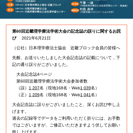
第60回近畿理学療法学術大会の記念誌の誤りに関するお詫
び
2021年6月21日
（公社）日本理学療法士協会 近畿ブロック会員の皆様へ
先般、お送りいたしました大会記念誌の記載について，下
記の通り誤りがございました。
大会記念誌4ページ
第60回近畿理学療法学術大会参加者数
（誤）
1,207
名（現地168名・Web
1,039
名）
（正）
1,209
名（現地168名・Web
1,041
名）
大会記念誌に誤りがございましたこと、深くお詫び申し上
げます。
過去の記録等でデータをご利用いただく折りには、お手数
ではございますが、ご修正いただきますよう伏してお願い
申し上げます。